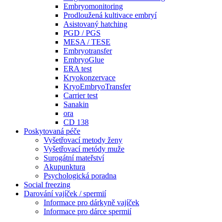
Embryomonitoring
Prodloužená kultivace embryí
Asistovaný hatching
PGD / PGS
MESA / TESE
Embryotransfer
EmbryoGlue
ERA test
Kryokonzervace
KryoEmbryoTransfer
Carrier test
Sanakin
ora
CD 138
Poskytovaná péče
Vyšetřovací metody ženy
Vyšetřovací metódy muže
Surogátní mateřství
Akupunktura
Psychologická poradna
Social freezing
Darování vajíček / spermií
Informace pro dárkyně vajíček
Informace pro dárce spermií