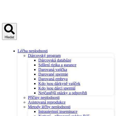
Hledat
Léčba neplodnosti
Dárcovský program
Dárcovská databáze
Sdílení rizika a garance
Darovaná vajíčka
Darované spermie
Darovaná embrya
Kdo jsou dárkyně vajíček
Kdo jsou dárci spermií
Nejčastější otázky a odpovědi
Příčiny neplodnosti
Asistovaná reprodukce
Metody léčby neplodnosti
Intrauterinní inseminace