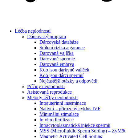
Léčba neplodnosti
Dárcovský program
Dárcovská databáze
Sdílení rizika a garance
Darovaná vajíčka
Darované spermie
Darovaná embrya
Kdo jsou dárkyně vajíček
Kdo jsou dárci spermií
Nejčastější otázky a odpovědi
Příčiny neplodnosti
Asistovaná reprodukce
Metody léčby neplodnosti
Intrauterinní inseminace
Nativní – přirozený cyklus IVF
Minimálni stimulace
In vitro fertilizace
Intracytoplazmatická injekce spermií
MSS (Microfluidic Sperm Sorting) – ZyMōt
Magnetic-Activated Cell Sorting