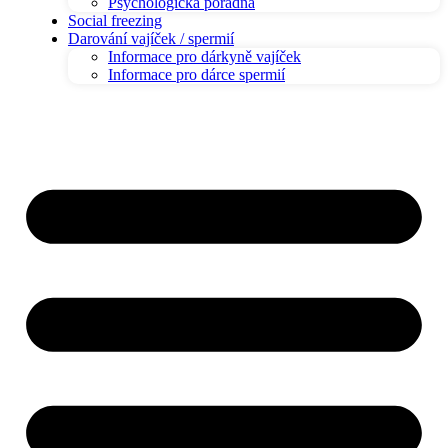
Psychologická poradna
Social freezing
Darování vajíček / spermií
Informace pro dárkyně vajíček
Informace pro dárce spermií