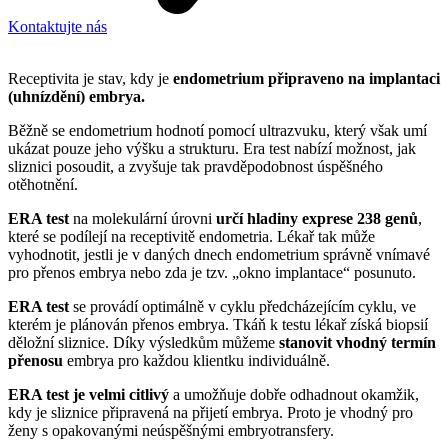
Kontaktujte nás
Receptivita je stav, kdy je
endometrium připraveno na implantaci
(uhnízdění) embrya.
Běžně se endometrium hodnotí pomocí ultrazvuku, který však umí
ukázat pouze jeho výšku a strukturu. Era test nabízí možnost, jak
sliznici posoudit, a zvyšuje tak pravděpodobnost úspěšného
otěhotnění.
ERA test
na molekulární úrovni
určí hladiny exprese 238 genů
,
které se podílejí na receptivitě endometria. Lékař tak může
vyhodnotit, jestli je v daných dnech endometrium správně vnímavé
pro přenos embrya nebo zda je tzv. „okno implantace“ posunuto.
ERA test
se provádí optimálně v cyklu předcházejícím cyklu, ve
kterém je plánován přenos embrya. Tkáň k testu lékař získá biopsií
děložní sliznice. Díky výsledkům můžeme
stanovit vhodný termín
přenosu
embrya pro každou klientku individuálně.
ERA test je velmi citlivý
a umožňuje dobře odhadnout okamžik,
kdy je sliznice připravená na přijetí embrya. Proto je vhodný pro
ženy s opakovanými neúspěšnými embryotransfery.