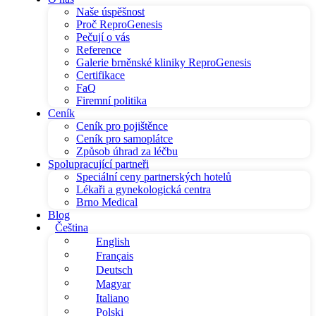
Naše úspěšnost
Proč ReproGenesis
Pečují o vás
Reference
Galerie brněnské kliniky ReproGenesis
Certifikace
FaQ
Firemní politika
Ceník
Ceník pro pojištěnce
Ceník pro samoplátce
Způsob úhrad za léčbu
Spolupracující partneři
Speciální ceny partnerských hotelů
Lékaři a gynekologická centra
Brno Medical
Blog
Čeština
English
Français
Deutsch
Magyar
Italiano
Polski