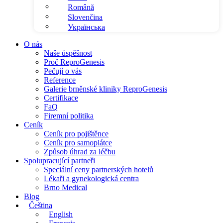
Română
Slovenčina
Українська
O nás
Naše úspěšnost
Proč ReproGenesis
Pečují o vás
Reference
Galerie brněnské kliniky ReproGenesis
Certifikace
FaQ
Firemní politika
Ceník
Ceník pro pojištěnce
Ceník pro samoplátce
Způsob úhrad za léčbu
Spolupracující partneři
Speciální ceny partnerských hotelů
Lékaři a gynekologická centra
Brno Medical
Blog
Čeština
English