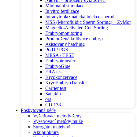
Nativní – přirozený cyklus IVF
Minimálni stimulace
In vitro fertilizace
Intracytoplazmatická injekce spermií
MSS (Microfluidic Sperm Sorting) – ZyMōt
Magnetic-Activated Cell Sorting
Embryomonitoring
Prodloužená kultivace embryí
Asistovaný hatching
PGD / PGS
MESA / TESE
Embryotransfer
EmbryoGlue
ERA test
Kryokonzervace
KryoEmbryoTransfer
Carrier test
Sanakin
ora
CD 138
Poskytovaná péče
Vyšetřovací metody ženy
Vyšetřovací metódy muže
Surogátní mateřství
Akupunktura