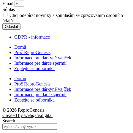
Email
Súhlas
Chci odebírat novinky a souhlasím se zpracováním osobních
údajů
Odeslat
GDPR - informace
Domů
Proč ReproGenesis
Informace pre dárkyně vajíček
Informace pre dárce spermií
Zeptejte se odborníka
Domů
Proč ReproGenesis
Informace pre dárkyně vajíček
Informace pre dárce spermií
Zeptejte se odborníka
© 2026 ReproGenesis
Created by
webgate
.digital
Search