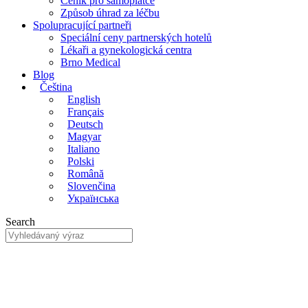
Ceník pro samoplátce
Způsob úhrad za léčbu
Spolupracující partneři
Speciální ceny partnerských hotelů
Lékaři a gynekologická centra
Brno Medical
Blog
Čeština
English
Français
Deutsch
Magyar
Italiano
Polski
Română
Slovenčina
Українська
Search