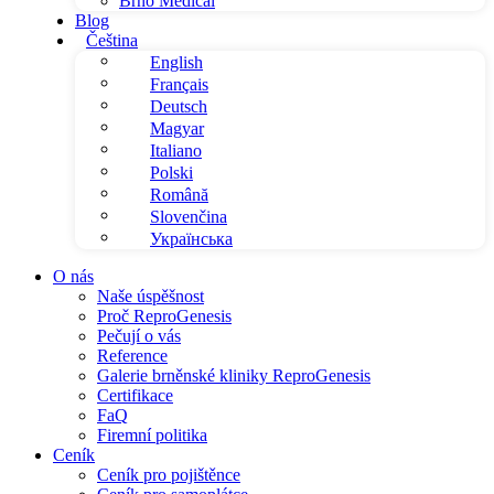
Brno Medical
Blog
Čeština
English
Français
Deutsch
Magyar
Italiano
Polski
Română
Slovenčina
Українська
O nás
Naše úspěšnost
Proč ReproGenesis
Pečují o vás
Reference
Galerie brněnské kliniky ReproGenesis
Certifikace
FaQ
Firemní politika
Ceník
Ceník pro pojištěnce