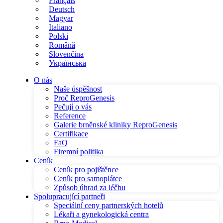
Français
Deutsch
Magyar
Italiano
Polski
Română
Slovenčina
Українська
O nás
Naše úspěšnost
Proč ReproGenesis
Pečují o vás
Reference
Galerie brněnské kliniky ReproGenesis
Certifikace
FaQ
Firemní politika
Ceník
Ceník pro pojištěnce
Ceník pro samoplátce
Způsob úhrad za léčbu
Spolupracující partneři
Speciální ceny partnerských hotelů
Lékaři a gynekologická centra